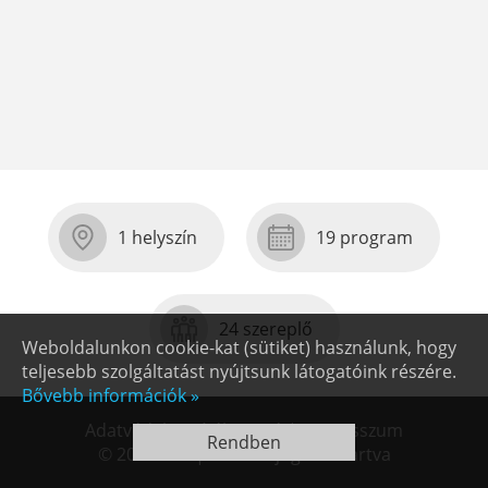
1 helyszín
19 program
24 szereplő
Weboldalunkon cookie-kat (sütiket) használunk, hogy
teljesebb szolgáltatást nyújtsunk látogatóink részére.
Bővebb információk »
Adatvédelmi tájékoztató
|
Impresszum
Rendben
© 2026 PTE | Minden jog fenntartva