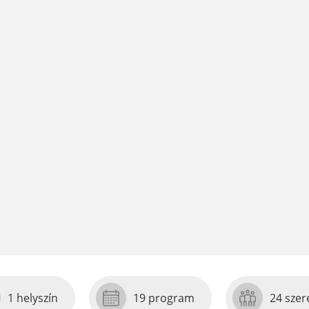
1 helyszín
19 program
24 szer