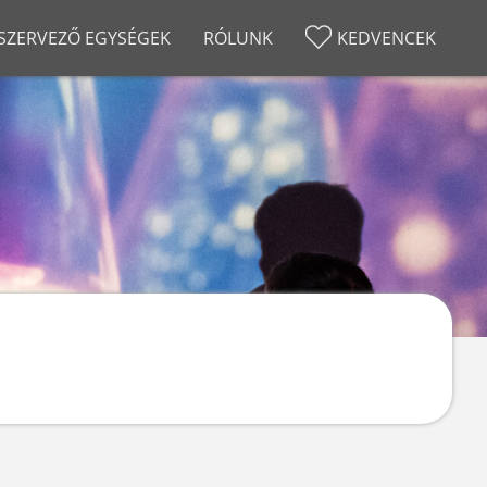
SZERVEZŐ EGYSÉGEK
RÓLUNK
KEDVENCEK
VUM
RÓLUNK
Éjszakája 2025
Történet
Éjszakája 2024
GYIK
Éjszakája 2023
Kapcsolat
Éjszakája 2022
Éjszakája 2021
Éjszakája 2020
Éjszakája 2019