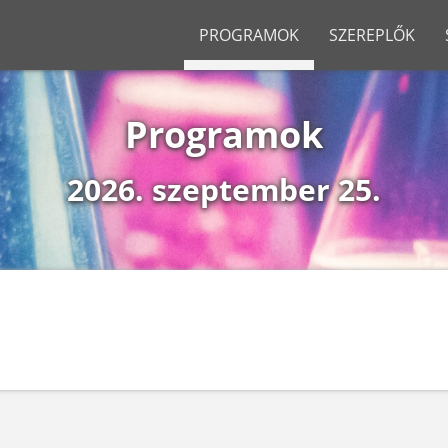
PROGRAMOK
SZEREPLŐK
ARCHÍ
Programok
Kutatók 
Kutatók 
2026. szeptember 25.
Kutatók 
Kutatók 
Kutatók 
Kutatók 
Kutatók 